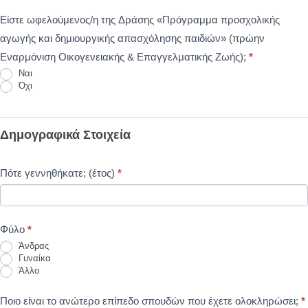
«Πρόγραμμα
Είστε ωφελούμενος/η της Δράσης «Πρόγραμμα προσχολικής
προσχολικής
αγωγής και δημιουργικής απασχόλησης παιδιών» (πρώην
αγωγής
Εναρμόνιση Οικογενειακής & Επαγγελματικής Ζωής);
*
Ναι
και
Όχι
δημιουργικής
απασχόλησης
παιδιών»
Δημογραφικά Στοιχεία
(Βρεφικοί,
Παιδικοί,
Πότε γεννηθήκατε; (έτος)
*
Βρεφονηπιακοί
Σταθμοί,
ΚΔΑΠ,
Φύλο
*
ΚΔΑΠμεΑ)
Άνδρας
Γυναίκα
Άλλο
Ποιο είναι το ανώτερο επίπεδο σπουδών που έχετε ολοκληρώσει;
*