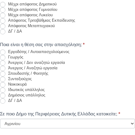
Μέχρι απόφοιτος Δημοτικού
Μέχρι απόφοιτος Γυμνασίου
Μέχρι απόφοιτος Λυκείου
Απόφοιτος Τριτοβάθμιας Εκπαίδευσης
Απόφοιτος Μεταπτυχιακού
ΔΓ / ΔΑ
Ποια είναι η θέση σας στην απασχόληση;
*
Εργοδότης / Αυτοαπασχολούμενος
Γεωργός
Άνεργος / Δεν αναζητώ εργασία
Άνεργος / Αναζητώ εργασία
Σπουδαστής / Φοιτητής
Συνταξιούχος
Νοικοκυρά
Ιδιωτικός υπάλληλος
Δημόσιος υπάλληλος
ΔΓ / ΔΑ
Σε ποιο Δήμο της Περιφέρειας Δυτικής Ελλάδας κατοικείτε;
*