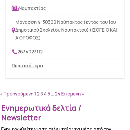
Ναυπακτίας
Μάνασση 4, 30300 Ναύπακτος (εντός του 1ου
Δημοτικού Σχολείου Ναυπάκτου) (ΙΣΟΓΕΙΟ ΚΑΙ
Α ΟΡΟΦΟΣ)
2634023112
Περισσότερα
« Προηγούμενη
1
2
3
4
5
…
24
Επόμενη »
Ενημερωτικά δελτία /
Newsletter
Ενημερωθείτε για τα τελευταία νέα μέσα από την