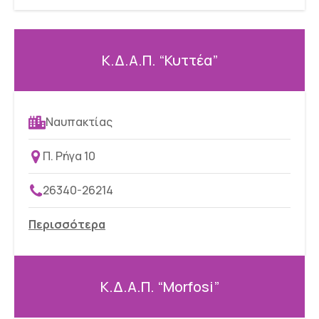
Κ.Δ.Α.Π. “Κυττέα”
Ναυπακτίας
Π. Ρήγα 10
26340-26214
Περισσότερα
Κ.Δ.Α.Π. “Morfosi”