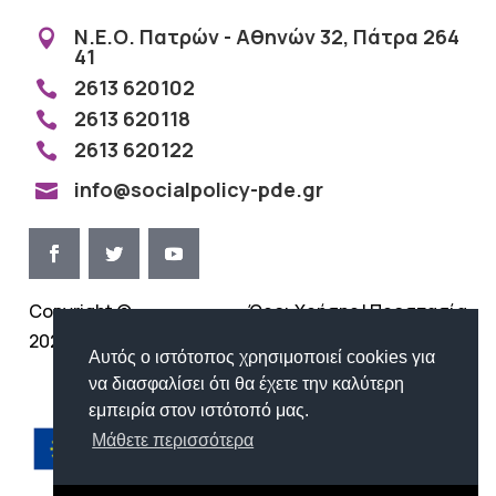
Ν.Ε.Ο. Πατρών - Αθηνών 32, Πάτρα 264

41
2613 620102

2613 620118

2613 620122

info@socialpolicy-pde.gr

Copyright ©
Όροι Χρήσης | Προστασία
2026
Προσωπικών Δεδομένων
Αυτός ο ιστότοπος χρησιμοποιεί cookies για
να διασφαλίσει ότι θα έχετε την καλύτερη
εμπειρία στον ιστότοπό μας.
Μάθετε περισσότερα