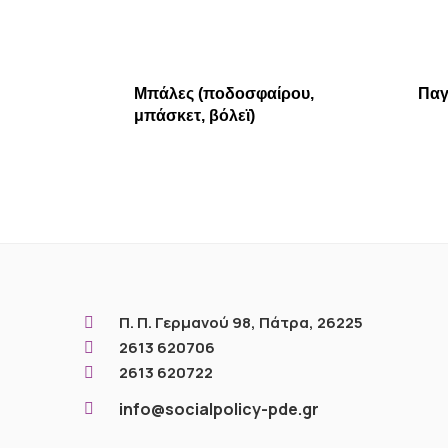
Μπάλες (ποδοσφαίρου,
Παγ
μπάσκετ, βόλεϊ)
Π. Π. Γερμανού 98, Πάτρα, 26225

2613 620706

2613 620722

info@socialpolicy-pde.gr
