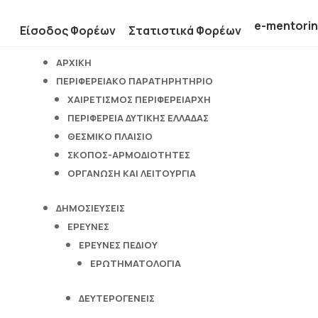
e-mentori
Είσοδος Φορέων
Στατιστικά Φορέων
ΑΡΧΙΚΉ
ΠΕΡΙΦΕΡΕΙΑΚΌ ΠΑΡΑΤΗΡΗΤΉΡΙΟ
ΧΑΙΡΕΤΙΣΜΌΣ ΠΕΡΙΦΕΡΕΙΆΡΧΗ
ΠΕΡΙΦΈΡΕΙΑ ΔΥΤΙΚΉΣ ΕΛΛΆΔΑΣ
ΘΕΣΜΙΚΌ ΠΛΑΊΣΙΟ
ΣΚΟΠΌΣ-ΑΡΜΟΔΙΌΤΗΤΕΣ
ΟΡΓΆΝΩΣΗ ΚΑΙ ΛΕΙΤΟΥΡΓΊΑ
ΔΗΜΟΣΙΕΎΣΕΙΣ
ΈΡΕΥΝΕΣ
ΈΡΕΥΝΕΣ ΠΕΔΊΟΥ
ΕΡΩΤΗΜΑΤΟΛΌΓΙΑ
ΔΕΥΤΕΡΟΓΕΝΕΊΣ