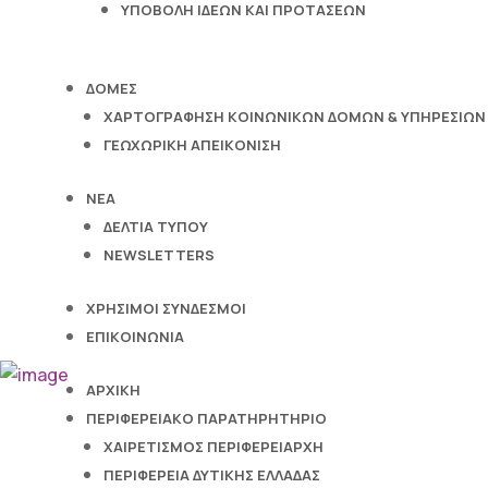
ΥΠΟΒΟΛΉ ΙΔΕΏΝ ΚΑΙ ΠΡΟΤΆΣΕΩΝ
ΔΟΜΈΣ
ΧΑΡΤΟΓΡΆΦΗΣΗ ΚΟΙΝΩΝΙΚΏΝ ΔΟΜΏΝ & ΥΠΗΡΕΣΙΏΝ
ΓΕΩΧΩΡΙΚΉ ΑΠΕΙΚΌΝΙΣΗ
ΝΈΑ
ΔΕΛΤΊΑ ΤΎΠΟΥ
NEWSLETTERS
ΧΡΉΣΙΜΟΙ ΣΎΝΔΕΣΜΟΙ
ΕΠΙΚΟΙΝΩΝΊΑ
ΑΡΧΙΚΉ
ΠΕΡΙΦΕΡΕΙΑΚΌ ΠΑΡΑΤΗΡΗΤΉΡΙΟ
ΧΑΙΡΕΤΙΣΜΌΣ ΠΕΡΙΦΕΡΕΙΆΡΧΗ
ΠΕΡΙΦΈΡΕΙΑ ΔΥΤΙΚΉΣ ΕΛΛΆΔΑΣ