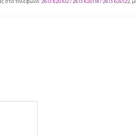
μας στα τηλέφωνα:
2613 620102
/
2613 620118
/
2613 620122
, 