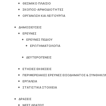
ΘΕΣΜΙΚΌ ΠΛΑΊΣΙΟ
ΣΚΟΠΌΣ-ΑΡΜΟΔΙΌΤΗΤΕΣ
ΟΡΓΆΝΩΣΗ ΚΑΙ ΛΕΙΤΟΥΡΓΊΑ
ΔΗΜΟΣΙΕΎΣΕΙΣ
ΈΡΕΥΝΕΣ
ΈΡΕΥΝΕΣ ΠΕΔΊΟΥ
ΕΡΩΤΗΜΑΤΟΛΌΓΙΑ
ΔΕΥΤΕΡΟΓΕΝΕΊΣ
ΕΤΉΣΙΕΣ ΕΚΘΈΣΕΙΣ
ΠΕΡΙΦΕΡΕΙΑΚΈΣ ΈΡΕΥΝΕΣ ΕΙΣΟΔΉΜΑΤΟΣ & ΣΥΝΘΗΚΏΝ
ΕΡΓΑΛΕΊΑ
ΣΤΑΤΙΣΤΙΚΆ ΣΤΟΙΧΕΊΑ
ΔΡΆΣΕΙΣ
ΝΈΕΣ ΔΡΆΣΕΙΣ