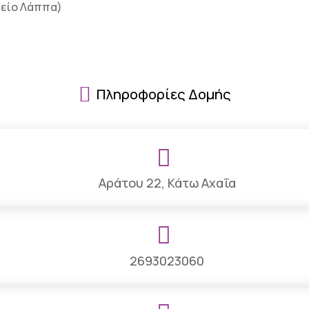
ρείο Λάππα)

Πληροφορίες Δομής

Αράτου 22, Κάτω Αχαΐα

2693023060