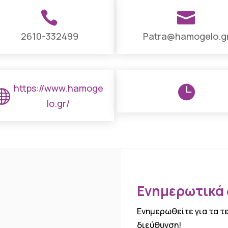


2610-332499
Patra@hamogelo.g
https://www.hamoge


lo.gr/
Ενημερωτικά δ
Ενημερωθείτε για τα τ
διεύθυνση!