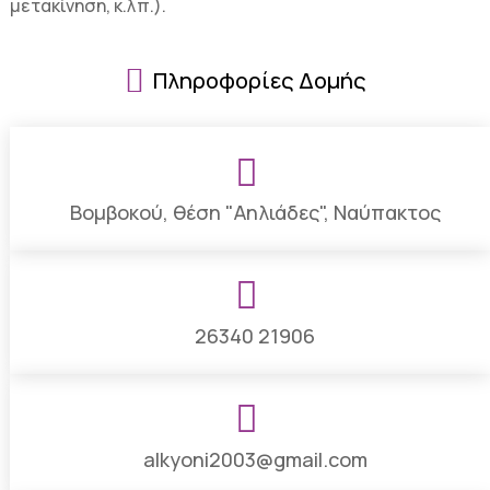
μετακίνηση, κ.λπ.).

Πληροφορίες Δομής

Βομβοκού, θέση "Αηλιάδες", Ναύπακτος

26340 21906

alkyoni2003@gmail.com