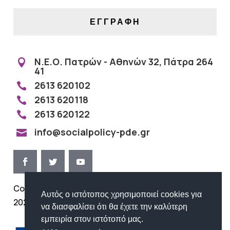
ΕΓΓΡΑΦΗ
Ν.Ε.Ο. Πατρών - Αθηνών 32, Πάτρα 264

41
2613 620102

2613 620118

2613 620122

info@socialpolicy-pde.gr

Copyright ©
Όροι Χρήσης | Προστασία
Αυτός ο ιστότοπος χρησιμοποιεί cookies για
2026
Προσωπικών Δεδομένων
να διασφαλίσει ότι θα έχετε την καλύτερη
εμπειρία στον ιστότοπό μας.