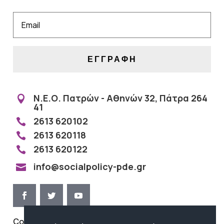
ΕΓΓΡΑΦΗ
Ν.Ε.Ο. Πατρών - Αθηνών 32, Πάτρα 264

41
2613 620102

2613 620118

2613 620122

info@socialpolicy-pde.gr

Copyright ©
Όροι Χρήσης | Προστασία