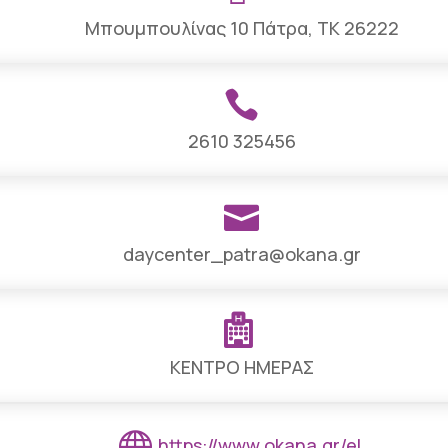
Μπουμπουλίνας 10 Πάτρα, ΤΚ 26222

2610 325456

daycenter_patra@okana.gr

ΚΕΝΤΡΟ ΗΜΕΡΑΣ

https://www.okana.gr/el