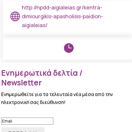
http://npdd-aigialeias.gr/kentra-

dimiourgikis-apasholisis-paidion-
aigialeias/

Ενημερωτικά δελτία /
Newsletter
Ενημερωθείτε για τα τελευταία νέα μέσα από την
ηλεκτρονική σας διεύθυνση!
ΕΠΙΤΥΧΙΑ!