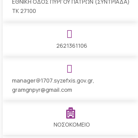
ΕΘΝΙΚΗ ΟΔΟΣ ΠΥΡΓΟΥ ΠΑΤΡΩΝ (ΣΥΝΤΡΙΑΔΑ)
ΤΚ 27100

2621361106

manager@1707.syzefxis.gov.gr
,
gramgnpyr@gmail.com

ΝΟΣΟΚΟΜΕΙΟ