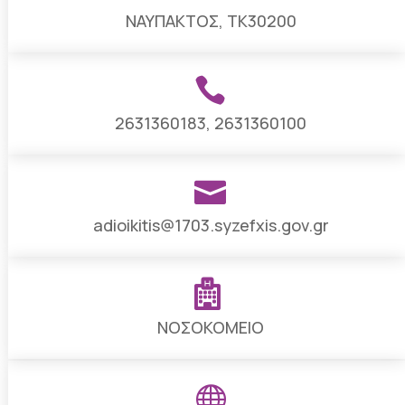
ΝΑΥΠΑΚΤΟΣ, ΤΚ30200

2631360183, 2631360100

adioikitis@1703.syzefxis.gov.gr

ΝΟΣΟΚΟΜΕΙΟ
