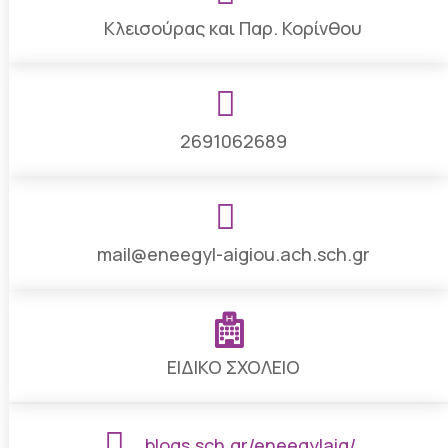
Κλεισούρας και Παρ. Κορίνθου

2691062689

mail@eneegyl-aigiou.ach.sch.gr

ΕΙΔΙΚΟ ΣΧΟΛΕΙΟ

blogs.sch.gr/eneegylaig/