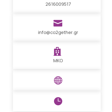
2616009517

info@co2gether.gr

ΜΚΟ

