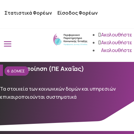
Στατιστικά Φορέων
Είσοδος Φορέων
Ακολουθήστε
a
Ακολουθήστε
Ακολουθήστε
Κακοποίηση (ΠΕ Αχαΐας)
2
2
5
5
2
1
1
15
6
Τα στοιχεία των κοινωνικών δομών και υπηρεσιών
επικαιροποιούνται συστηματικά