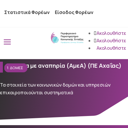
Στατιστικά Φορέων
Είσοδος Φορέων
Ακολουθήστε
a
Ακολουθήστε
Ακολουθήστε
Άτομα με αναπηρία (ΑμεΑ) (ΠΕ Αχαΐας)
2
5
5
1
24
3
1
16
2
2
1
1
15
6
1
1
Τα στοιχεία των κοινωνικών δομών και υπηρεσιών
επικαιροποιούνται συστηματικά