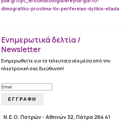
pde.gr/cpt_erotimatologia/ereyna-gia-to-
dimografiko-provlima-tis-perifereias-dytikis-ellada
Ενημερωτικά δελτία /
Newsletter
Ενημερωθείτε για τα τελευταία νέα μέσα από την
ηλεκτρονική σας διεύθυνση!
ΕΠΙΤΥΧΙΑ!
ΕΓΓΡΑΦΗ
Ν.Ε.Ο. Πατρών - Αθηνών 32, Πάτρα 264 41