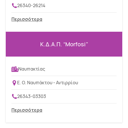
26340-26214
Περισσότερα
Κ.Δ.Α.Π. “Morfosi”
Ναυπακτίας
Ε. Ο. Ναυπάκτου - Αντιρρίου
26343-03303
Περισσότερα