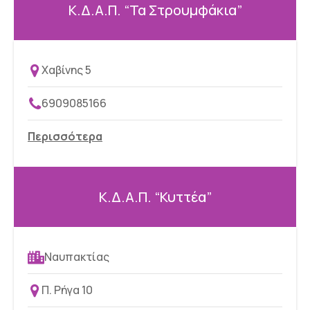
Κ.Δ.Α.Π. “Τα Στρουμφάκια”
Χαβίνης 5
6909085166
Περισσότερα
Κ.Δ.Α.Π. “Κυττέα”
Ναυπακτίας
Π. Ρήγα 10