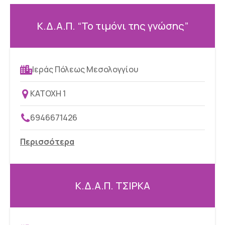
Κ.Δ.Α.Π. “Το τιμόνι της γνώσης”
Ιεράς Πόλεως Μεσολογγίου
ΚΑΤΟΧΗ 1
6946671426
Περισσότερα
Κ.Δ.Α.Π. ΤΣΙΡΚΑ